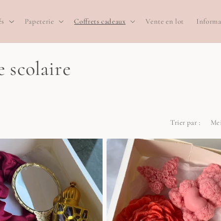
és
Papeterie
Coffrets cadeaux
Vente en lot
Informa
 scolaire
Trier par :