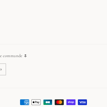
ère commande 🌷
Moyens