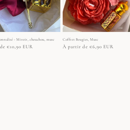
onnalisé - Miroir, chouchou, musc
Coffret Bougies, Musc
 de €10,90 EUR
Prix
À partir de €6,90 EUR
habituel