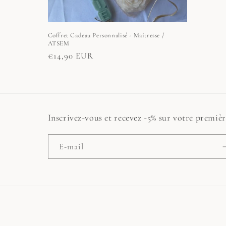
Coffret Cadeau Personnalisé - Maîtresse /
ATSEM
Prix
€14,90 EUR
habituel
Inscrivez-vous et recevez -5% sur votre premi
E-mail