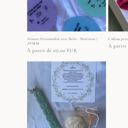
t
i
o
Aimant Personnalisé avec Boîte - Maîtresse /
Cadeau pers
n
ATSEM
Prix
À partir
Prix
À partir de €6,00 EUR
habituel
:
habituel